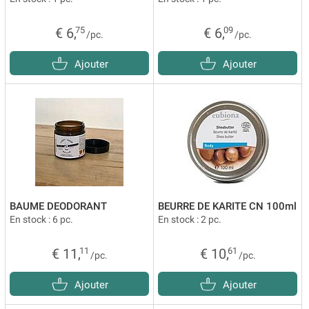
€ 6,
75
€ 6,
09
/pc.
/pc.
Ajouter
Ajouter
BAUME DEODORANT
BEURRE DE KARITE CN 100ml
En stock : 6 pc.
En stock : 2 pc.
€ 11,
11
€ 10,
61
/pc.
/pc.
Ajouter
Ajouter