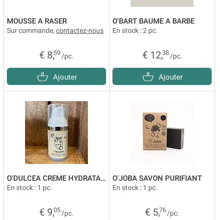
MOUSSE A RASER
O'BART BAUME A BARBE
Sur commande,
contactez-nous
En stock : 2 pc.
€ 8,
59
€ 12,
38
/pc.
/pc.
Ajouter
Ajouter
O'DULCEA CREME HYDRATANTE
O'JOBA SAVON PURIFIANT
En stock : 1 pc.
En stock : 1 pc.
€ 9,
05
€ 5,
76
/pc.
/pc.