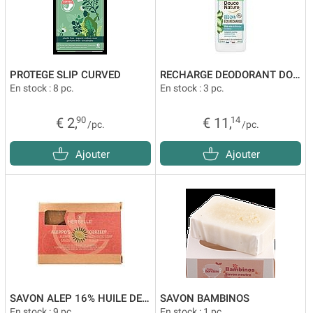
PROTEGE SLIP CURVED
RECHARGE DEODORANT DOUCE NATURE
En stock : 8 pc.
En stock : 3 pc.
€ 2,
90
€ 11,
14
/pc.
/pc.
Ajouter
Ajouter
SAVON ALEP 16% HUILE DE LAURIER
SAVON BAMBINOS
En stock : 9 pc.
En stock : 1 pc.