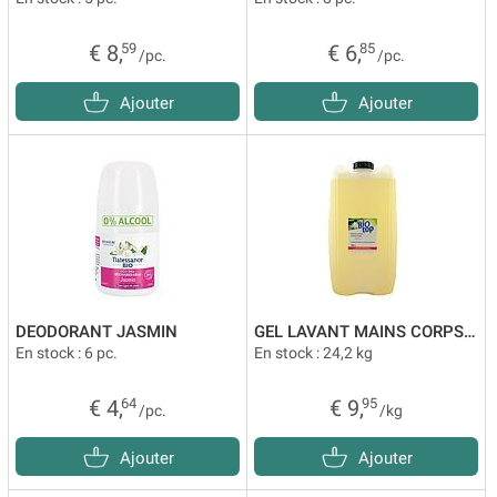
€ 8,
59
€ 6,
85
/pc.
/pc.
Ajouter
Ajouter
DEODORANT JASMIN
GEL LAVANT MAINS CORPS CITRON PATCHOULI VRAC
En stock : 6 pc.
En stock : 24,2 kg
€ 4,
64
€ 9,
95
/pc.
/kg
Ajouter
Ajouter