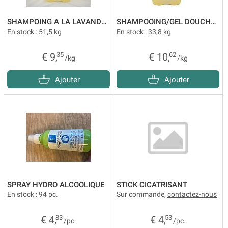
SHAMPOING A LA LAVANDE VRAC
SHAMPOOING/GEL DOUCHE ROMARIN VRAC
En stock : 51,5 kg
En stock : 33,8 kg
€ 9,
35
€ 10,
62
/kg
/kg
Ajouter
Ajouter
SPRAY HYDRO ALCOOLIQUE
STICK CICATRISANT
En stock : 94 pc.
Sur commande,
contactez-nous
€ 4,
83
€ 4,
53
/pc.
/pc.