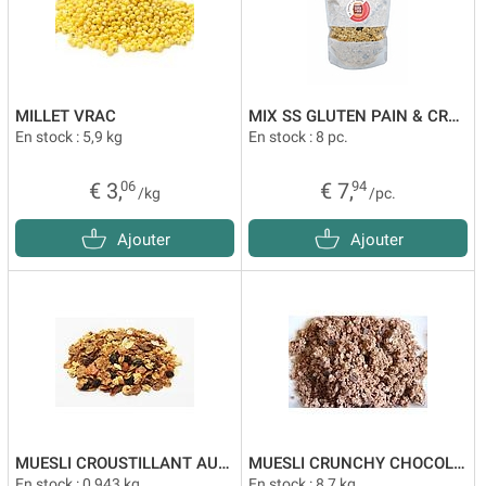
MILLET VRAC
MIX SS GLUTEN PAIN & CRACKERS
En stock : 5,9 kg
En stock : 8 pc.
€ 3,
06
€ 7,
94
/kg
/pc.
Ajouter
Ajouter
MUESLI CROUSTILLANT AUX FRUITS VRAC
MUESLI CRUNCHY CHOCOLAT VRAC
En stock : 0,943 kg
En stock : 8,7 kg