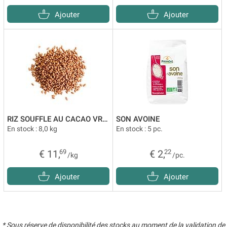
Ajouter
Ajouter
RIZ SOUFFLE AU CACAO VRAC
SON AVOINE
En stock : 8,0 kg
En stock : 5 pc.
€ 11,
69
€ 2,
22
/kg
/pc.
Ajouter
Ajouter
* Sous réserve de disponibilité des stocks au moment de la validation de