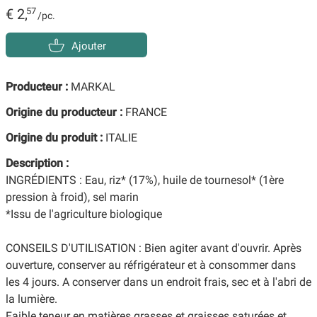
€ 2,
57
/pc.
Ajouter
Producteur :
MARKAL
Origine du producteur :
FRANCE
Origine du produit :
ITALIE
Description :
INGRÉDIENTS : Eau, riz* (17%), huile de tournesol* (1ère
pression à froid), sel marin
*Issu de l'agriculture biologique
CONSEILS D'UTILISATION : Bien agiter avant d'ouvrir. Après
ouverture, conserver au réfrigérateur et à consommer dans
les 4 jours. A conserver dans un endroit frais, sec et à l'abri de
la lumière.
Faible teneur en matières grasses et graisses saturées et